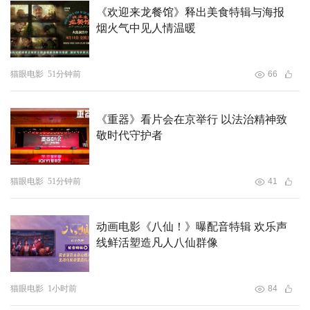
《欢迎来龙餐馆》释出美食特辑与海报
为国漫崛起进程中不可绕过的现象级作品。近年来，观众对
烟火气中见人情温暖
于在IMAX大银幕观看高品质动画作品的呼声持续走高，从
海外动画到国产佳作，IMAX已成为呈现动画魅力的重要载
猫眼电影
51分钟前
66
体。在影片上映十周年之际，电影《大鱼海棠》将首度以
IMAX版本呈现，从围楼的朱红廊柱到海底的无垠幽蓝，
IMAX高清晰度的大银幕将放大每一处手绘笔触的温度与纹
《重器》看片会在京举行 以法治精神致
敬时代守护者
理，精准环绕的音响系统更让音乐如潮水般包裹观众，带来
更沉浸的极致视听体验。
猫眼电影
51分钟前
41
IMAX不仅仅是一次放映规格的提升，更是《大鱼海棠》情
感与美学的一次完整归位，十年前，它用想象力为无数观众
动画电影《八仙！》曝配音特辑 欢乐声
编制了一个东方美学之梦；十年后，IMAX版本将让观众真
线鲜活塑造凡人八仙群像
正“游”进那个世界，那些曾让观众反复回味的画面，将首次
拥有真正能还原其宏大与细腻的声画载体。
猫眼电影
1小时前
84