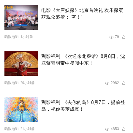
电影《大唐妖探》北京首映礼 欢乐探案
获观众盛赞：“夯！”
猫眼电影
1小时前
79
观影福利 |《欢迎来龙餐馆》8月8日，沈
腾蒋奇明带中餐闯中东！
猫眼电影
20小时前
2982
观影福利 |《去你的岛》8月7日，提前登
岛，祝你美梦成真！
猫眼电影
21小时前
4853