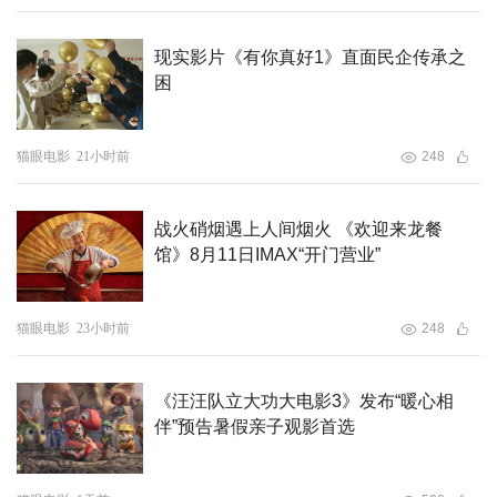
现实影片《有你真好1》直面民企传承之
困
猫眼电影
21小时前
248
战火硝烟遇上人间烟火 《欢迎来龙餐
馆》8月11日IMAX“开门营业”
猫眼电影
23小时前
248
《汪汪队立大功大电影3》发布“暖心相
伴”预告暑假亲子观影首选