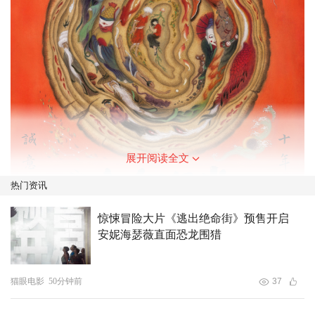
展开阅读全文
热门资讯
惊悚冒险大片《逃出绝命街》预售开启
安妮海瑟薇直面恐龙围猎
猫眼电影
50分钟前
37
《大鱼海棠》自2016年上映以来，以其令人印象深刻的东
方美学与情感共鸣，收获超5亿票房及万千观众的喜爱，成