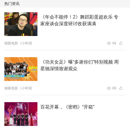
热门资讯
《年会不能停！2》舞蹈彩蛋超欢乐 专
家座谈会深度研讨收获满满
猫眼电影
1小时前
96
《功夫女足》曝“多谢你们”特别视频 周
星驰深情致谢观众
猫眼电影
1小时前
88
超前观影嗨翻全场 口碑爆棚全年龄零门槛入坑
影片昨日在北京举办的超前观影场惊喜不断，影院化身埃坦
百花开幕，《密档》“开箱”
尼亚星球，1:1还原的辉克堡主题装置让大家纷纷打卡，沉
浸式感受童年经典的魅力。现场还有希曼与骷髅王coser还
原经典表情包梗图，并和观众互动拍照。还有粉丝和希曼一