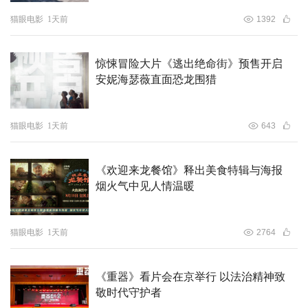
燃打斗、超大肌肉，被一致盖章为这个暑期难得能全家一起
猫眼电影
1天前
1392
冲的解压爽片。
惊悚冒险大片《逃出绝命街》预售开启
安妮海瑟薇直面恐龙围猎
猫眼电影
1天前
643
《欢迎来龙餐馆》释出美食特辑与海报
烟火气中见人情温暖
猫眼电影
1天前
2764
《重器》看片会在京举行 以法治精神致
电影《宇宙巨人：希曼崛起》将于本周五全国上映，走进影
敬时代守护者
院一起喊出那句“赐予我力量吧”，在大银幕见证宇宙最强战