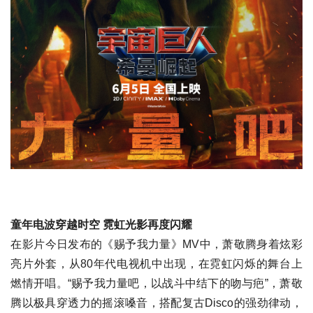
童年电波穿越时空 霓虹光影再度闪耀
在影片今日发布的《赐予我力量》MV中，萧敬腾身着炫彩
亮片外套，从80年代电视机中出现，在霓虹闪烁的舞台上
燃情开唱。“赐予我力量吧，以战斗中结下的吻与疤”，萧敬
腾以极具穿透力的摇滚嗓音，搭配复古Disco的强劲律动，