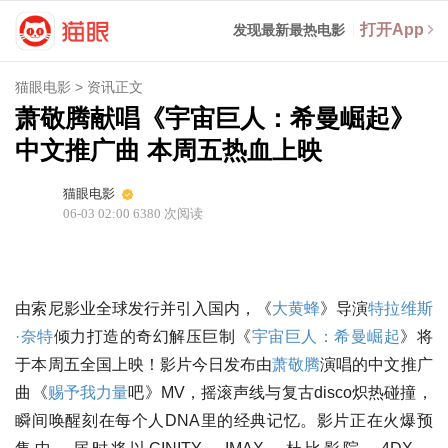
打开App
发现最新最热电影
猫眼电影
>
资讯正文
萧敬腾献唱《宇宙巨人：希曼崛起》
中文推广曲 本周五热血上映
猫眼电影
06-03 02:00
6380
次阅读
由索尼影业全球发行并引入国内，《
大黄蜂
》导演
特拉维斯
·奈特
倾力打造的奇幻解压巨制《
宇宙巨人：希曼崛起
》将
于本周五全国上映！影片今日发布由
萧敬腾
演唱的中文推广
曲《
赐予我力量
吧》MV，摇滚声线与复古disco炽热碰撞，
瞬间唤醒刻在每个人DNA里的经典记忆。影片正在火爆预