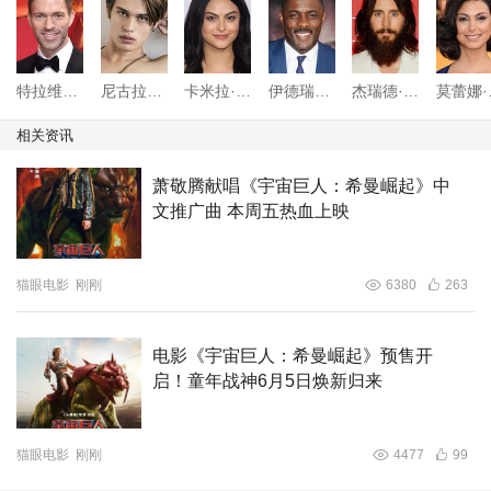
面带入感。这部电影不光是一场宇宙冒险，也在描述每个人
面对巨大挑战时，如何找到继续前进的力量，最重要的是，
会被满满童年回忆感动。”
特拉维斯·奈特
尼古拉斯·加利齐纳
卡米拉·门德斯
伊德瑞斯·艾尔巴
杰瑞德·莱托
莫
相关资讯
萧敬腾献唱《宇宙巨人：希曼崛起》中
文推广曲 本周五热血上映
猫眼电影
刚刚
6380
263
电影《宇宙巨人：希曼崛起》预售开
启！童年战神6月5日焕新归来
猫眼电影
刚刚
4477
99