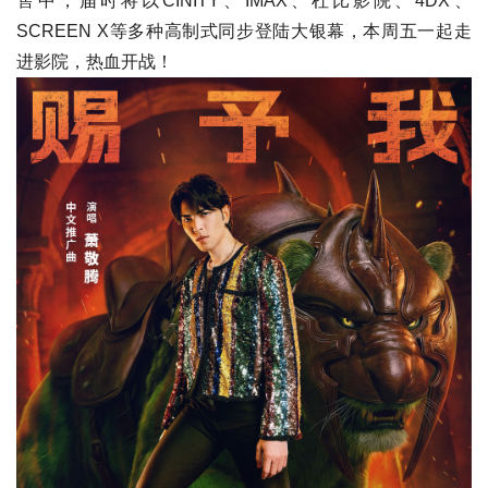
售中，届时将以CINITY、IMAX、杜比影院、4DX、
SCREEN X等多种高制式同步登陆大银幕，本周五一起走
进影院，热血开战！