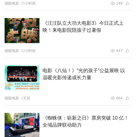
猫眼电影
11小时前
149
起举剑摆出变身动作，走对抗路比起肌肉，让全场氛围达到
高潮。玩具兵人展台更是成为焦点，精巧又还原的角色模型
《汪汪队立大功大电影3》今日正式上
成为当日的朋友圈晒照“顶流”。
映！来电影院陪孩子过暑假
猫眼电影
12小时前
447
电影《八仙！》“光的孩子”公益展映 以
温暖光影传递成长力量
猫眼电影
1天前
864
国内首波口碑同步出炉，影评人大赞“一场童年情怀的圆满
奔赴，也是一场酣畅淋漓的视听盛宴！”观众表示“乐得不
行，看得超爽！”不少带孩子来的家长笑称“本来陪娃看的，
《蜘蛛侠：崭新之日》票房突破 10 亿！
结果自己比娃还嗨”，还有打工人大呼“牛马必看爽片，肉搏
全域品牌联动助力
拳拳到肉、又好笑又很燃，快乐的很纯粹！”超多笑点、超