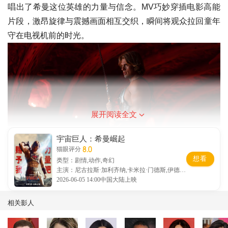
唱出了希曼这位英雄的力量与信念。MV巧妙穿插电影高能
片段，激昂旋律与震撼画面相互交织，瞬间将观众拉回童年
守在电视机前的时光。
展开阅读全文
宇宙巨人：希曼崛起
8.0
猫眼评分
想看
类型：剧情,动作,奇幻
主演：尼古拉斯·加利齐纳,卡米拉·门德斯,伊德瑞
斯·艾尔巴
2026-06-05 14:00中国大陆上映
谈及此次合作，萧敬腾表示，“歌曲很轻松很有记忆点。
Disco是一种任何人听了都忍不住跟着摇摆的曲风。前奏一
相关影人
响，我的身体就会自动动起来。歌词很贴切，很容易就有画