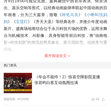
月9日19:00与观众见面。盛典融合中西音乐表演、情景演
出、器乐交响等形式，以经典动画旋律串联起中国动画的百
年画卷，分为三大篇章，致敬《
神笔马良
》《
小蝌蚪找妈
妈
》《
宝莲灯
》《齐天大圣》等经典名作，并推介年度动画
新片。盛典场地将结合位于永川科技片场的优势，运用水舞
台与机械技术、AI影像、具身智能等前沿科技，将“动画电
影+科技创新”的潮流趋势具象化，展示国际范、动画美与重
庆味。
展开阅读全文
“金山茶”荣誉推荐是本届电影周的核心环节。评委会主席由
热门资讯
迪士尼经典《狮子王》导演罗伯·明可夫担任，阵容由中国
《年会不能停！2》惊喜空降影院直播
电影家协会副主席尹鸿、国家一级导演蔡志军、奥斯卡评委
张若昀白客互动氛围拉满
希拉·M·索非安、《姜子牙》导演程腾等国内外行业中坚与
青年新锐组成。前期已面向全球征集到来自美国、法国、英
国、俄罗斯、西班牙、巴西等国家的501部优秀动画作品。
猫眼电影
49分钟前
44
经初评专家组严格评审，目前已确定45部作品入围荣誉名