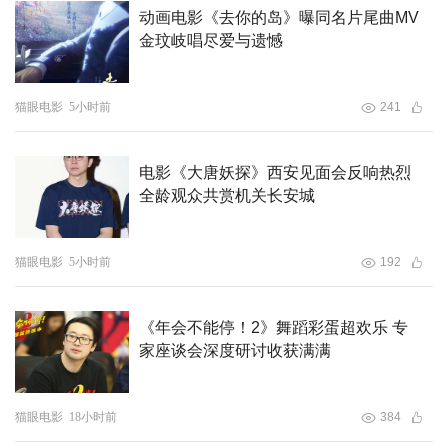
单。其中，重庆本土动画电影《火凤重天》入围“优秀动画
动画电影《去你的岛》曝同名片尾曲MV
电影音乐”荣誉，四川美术学院影视动画学院任智民制作的
金玟岐唱尽爱与遗憾
《第四定律》入围优秀技术创新动画作品荣誉，重庆邮电大
学龙嘉欣制作的《火树银花》入围特别推荐新生代动画短片
猫眼电影
5小时前
241
荣誉。终审评选将于6月6日至9日在永川举行，并同步揭晓
“金山茶”终身成就荣誉。
电影《大唐妖探》西安见面会反响热烈
全龄观众共赏机关长安城
2026重庆国际动画电影周既是动画领域的巅峰对话，也是
全民共享的光影嘉年华。活动期间将推出五大惠民活动：动
画创意与科技成果展、“一张电影票玩转一座城”电影消费
猫眼电影
5小时前
192
季、“光影追梦”电影展映、动画电影主题市集以及爱看电影
嘉年华草地音乐会。其中，动画创意与科技成果展在永川国
《年会不能停！2》舞蹈彩蛋超欢乐 专
际会展中心设置国民IP互动和XR沉浸式体验；电影消费季
家座谈会深度研讨收获满满
联动金融机构发放百万消费券，持重庆任一影院票根可享景
区和酒店优惠；电影展映以永川7家影院为重点，联动全市
猫眼电影
18小时前
384
30家主流影院，精选近40部国内外经典动画，并在商圈、