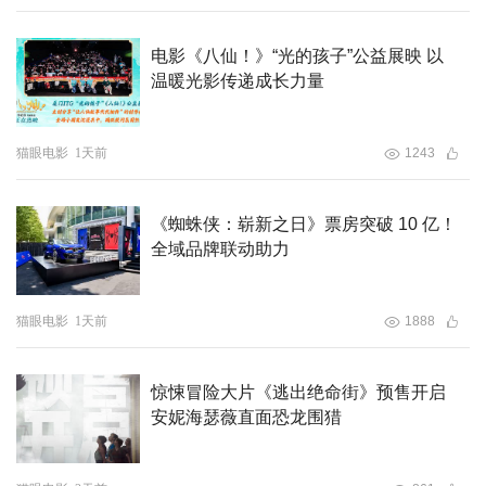
摄与后期制作高地，重庆本土企业达瓦合志科技影像公司更
刚刚入选2026全国成长性文化企业30强。
电影《八仙！》“光的孩子”公益展映 以
温暖光影传递成长力量
今年是“十五五”开局之年，高质量发展是主旋律，文化新质
生产力是关键词。动画电影作为文化与科技融合的标杆赛
猫眼电影
1天前
1243
道，正迎来前所未有的战略机遇。举办2026重庆国际动画
电影周，正是重庆深耕动画电影、抢占数字创意赛道的重要
举措。
《蜘蛛侠：崭新之日》票房突破 10 亿！
全域品牌联动助力
猫眼电影
1天前
1888
惊悚冒险大片《逃出绝命街》预售开启
安妮海瑟薇直面恐龙围猎