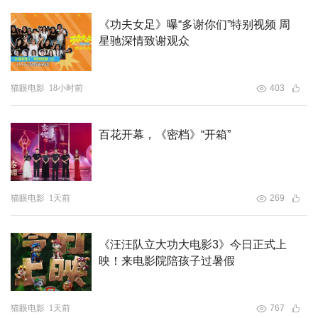
广场开设免费露天放映；主题市集于6月9日至21日围绕华
茂中心等五大商圈，凭“漫游护照”打卡赢取礼包；草地音乐
《功夫女足》曝“多谢你们”特别视频 周
星驰深情致谢观众
会于6月10日晚在永川会展中心草坪举行，演绎《黑猫警
长》《宝莲灯》《西游记》等童年旋律。让动画艺术走进街
头巷尾，点亮山城夏夜。
猫眼电影
18小时前
403
一场国际级动画盛会择定重庆，源于这座城市深厚的电影基
百花开幕，《密档》“开箱”
因与强劲的产业实力。重庆拥有深厚的光影底蕴，两江盛景
与巴渝人文为《从你的全世界路过》《少年的你》等500余
部影视作品在这里拍摄取景。光影文化深度融入城市烟火光
猫眼电影
1天前
269
影，催生出特色文旅消费新场景，让电影成为重庆亮眼的城
市名片之一。
《汪汪队立大功大电影3》今日正式上
映！来电影院陪孩子过暑假
当前，重庆正在进一步从“取景地”向“原创地”跨越，构建起
覆盖创作、拍摄、制作、宣发、衍生产业的完整生态，出台
全国领先的产业政策，以西部科技影视为核心打造了虚拟拍
猫眼电影
1天前
767