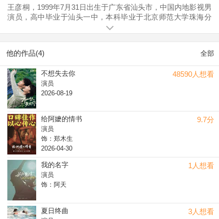
王彦桐，1999年7月31日出生于广东省汕头市，中国内地影视男
演员，高中毕业于汕头一中，本科毕业于北京师范大学珠海分
校播音与主持艺术专业。非科班出身的王彦桐为在电影《给阿
嬷的情书》中饰演男主“郑木生”一角，导演蓝鸿春起初认为他外
形秀气不符合角色，但通过健身、在剧组打杂并晒黑，最终成
他的作品(4)
全部
功塑造了形象；他提前三个月到汕头码头体验搬运工生活，每
天体验三轮车夫的体力辛劳，刻苦练习方言台词，将汕头口音
不想失去你
48590人想看
调整为潮阳口音（潮汕口音是他最大的难关），并通过饮食控
演员
制及反复研读“暹罗生活指南”来融入角色；王彦桐坦言自身性格
2026-08-19
与角色差异大，但潮阳口音帮助他精准捕捉了角色特质。2026
年4月27日，王彦桐以主演身份参与该片在广东财经大学的进校
园活动；次日在大朗进行宣传；同月，他作为领衔主演出席广
给阿嬷的情书
9.7分
州、汕头等地的首映礼，与观众深度交流映后心得。影片于
演员
2026年4月30日正式上映，5月3日路演期间，王彦桐接受南方网
饰：郑木生
与粤学习客户端专访，在专访中表示现在的人想得“比较多”，但
2026-04-30
在阿公那个年代，大家都“很简单”；如果阿公思前想后，就不会
去见义勇为了，并谈及影片中最触动他的片段是两位老年阿嬷
我的名字
1人想看
相见的戏份。作为影视新人，王彦桐以生活化演技生动诠释角
演员
色情感，其表演收获现场热烈掌声，并凭借真实质朴的演绎赢
饰：阿天
得观众广泛好评。该片豆瓣开分达9.1分，累计票房突破8000万
元；影片部分戏份在泰国拍摄，整个剧组只有7到9个人，在泰
夏日终曲
3人想看
国华侨王叔叔（电影原型之一）的带领下完成拍摄。